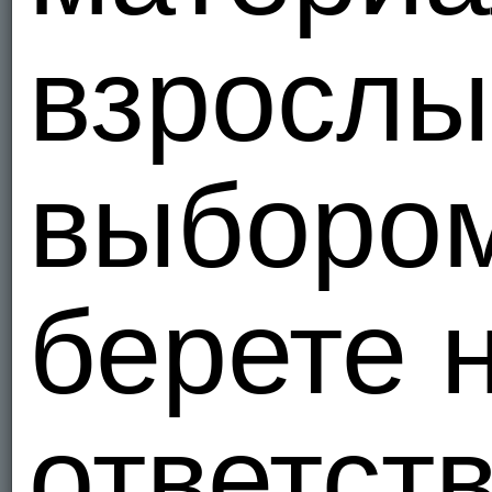
взрослы
выборо
берете 
ответст