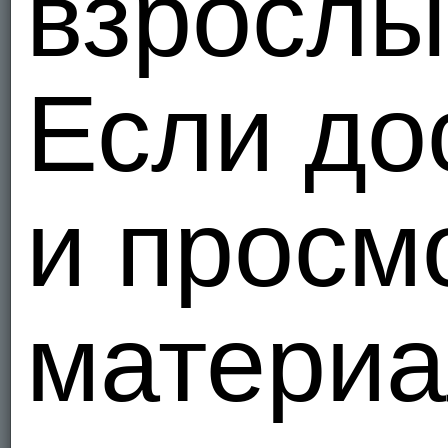
взрослы
Мы - Гетер
Если до
fionaswe
Объед
1
Я - Гетеро
и просм
Heeeely
США
2
материа
Я - Гетеро
Net777a
Ищу пару 
Объед
1