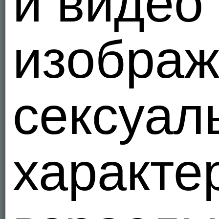
и видео
1
Я - Гетеро
изображ
gmmuba
Телега Off
Объед
1
Я - Гетеро
сексуал
Rs7707
Хотелось 
путешеств
Можем пер
Объед
характе
1
Я - Гетеро
Kserx7
Объед
1