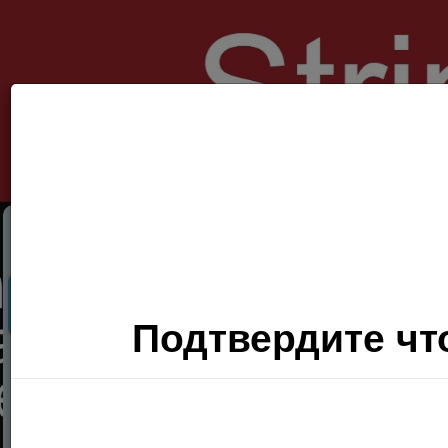
Секс Поиск
Фото
Видео
П
Подтвердите что
Хочу
сюда!