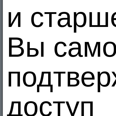
Период
и старш
Вы само
подтвер
доступ