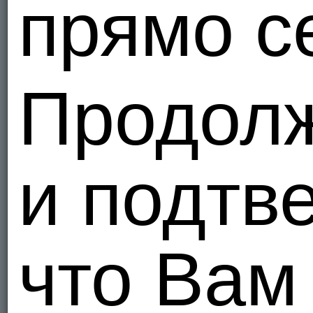
прямо с
ootoo55
Объед
1
Продол
Я - Гетеро
Marinilie
Объед
1
и подтв
Я - Гетеро
Kinua
K
Объед
что Вам
1
Я - Би, ищ