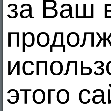
за Ваш 
продолж
использ
этого са