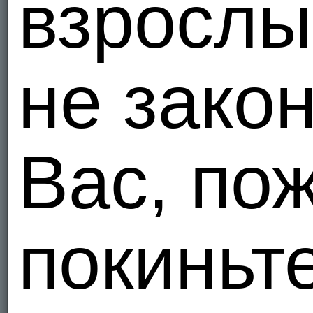
взрослы
Я - Гетеро
tesoro9
Объед
не зако
1
Я - Гомо, 
OMARR
Вас, по
Объед
1
Я - Гетеро
покиньт
Azim089
Объед
1
Я - Гетеро