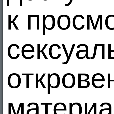
к просм
сексуал
открове
материа