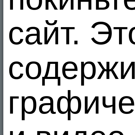
Объед
1
сайт. Эт
Я - Гетеро
vhcase
Объед
2
содержи
Я - Гетеро
oolizaoo
skfk00@mai
графиче
Объед
1
Я - Би, ищ
oleg089
Habibi, cu
Объед