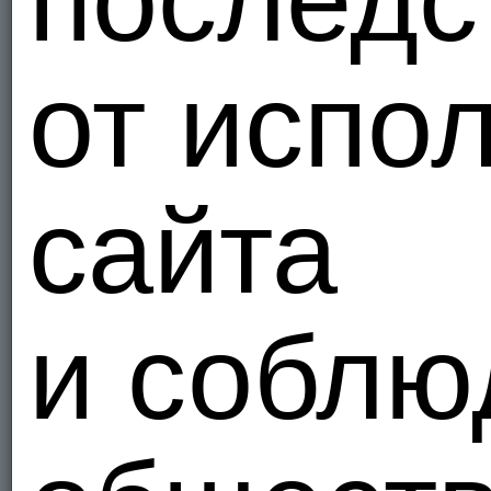
последс
от испо
сайта
и соблю