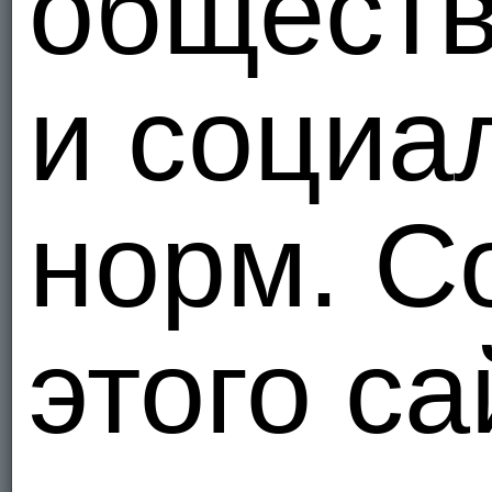
общест
и социа
норм. С
этого са