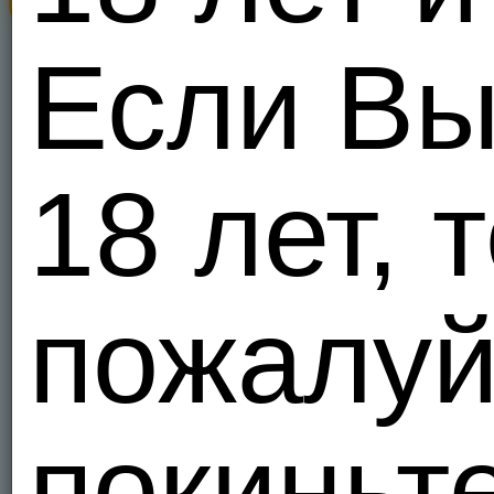
Вирт не ин
Объед
Если В
1
Я - Би, ищ
pissmas
Ищу похо
18 лет, т
Объед
4
Я - Гетеро
пожалуй
Mad4L
Объед
1
Мы - Гетер
покиньте
Elena50
Я сучка