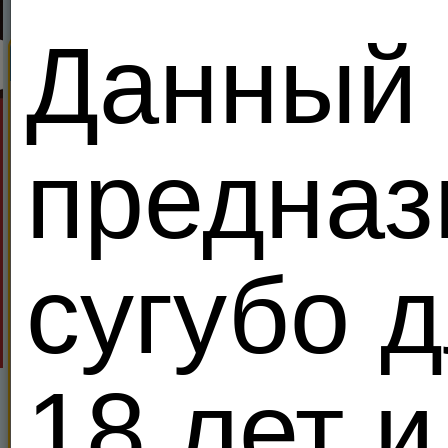
Данный 
Поиск
Секс Король Meendo
Найди партнеров дл
Все
Ищу:
В возра
Показывать только:
VIP 
предназ
Местоположение
Поиск
Расширенный поиск
Период
сугубо 
timen
T
тг igortim
VIP
Объед
Zhenatik69
46
31
18 лет и
Правит уже
00:08:20
VIP
Я - Гетеро
Свергнуть за
147
кредитов!
privetpe