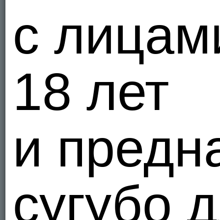
с лицам
18 лет
и предн
сугубо 